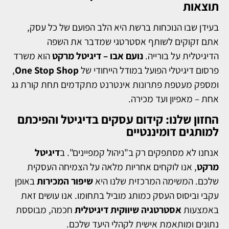
תוצאות
בעידן שבו הנוכחות ברשת היא הלב הפועם של כל עסק,
אתם זקוקים לשותף אסטרטגי שמדבר את השפה
הדיגיטלית על בורייה.
נועם אבו – דיגיטל מרקט
הוא משרד
פרסום דיגיטלי הפועל במודל הייחודי של
One Stop Shop
,
ומספק מעטפת פתרונות אינטרנט מתקדמים תחת קורת גג
אחת – מאפיון ועד מכירה.
החזון שלנו: קידום עסקים בדיגיטל והפיכתם
למותגים דומיננטיים
אנחנו לא מסתפקים רק ב"ניהול קמפיינים". ב
דיגיטל
מרקט
, אנו לוקחים אחריות מלאה על הצמיחה העסקית
שלכם. המשימה המרכזית שלנו היא
שיפור המכירות
באופן
עקבי וביסוס העסק כמותג מוביל בתחומו. אנו עושים זאת
באמצעות
אסטרטגיה שיווקית דיגיטלית
חכמה, מבוססת
נתונים ומותאמת אישית לקהלי היעד שלכם.