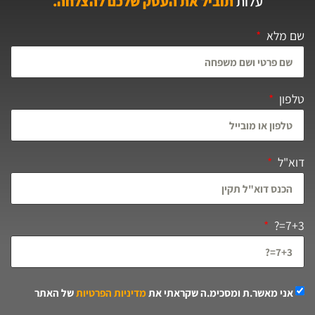
עלות
תוביל את העסק שלכם להצלחה.
שם מלא
טלפון
דוא"ל
7+3=?
אני מאשר.ת ומסכימ.ה שקראתי את
מדיניות הפרטיות
של האתר