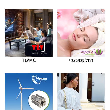
רחל קמינצקי
TLVMC