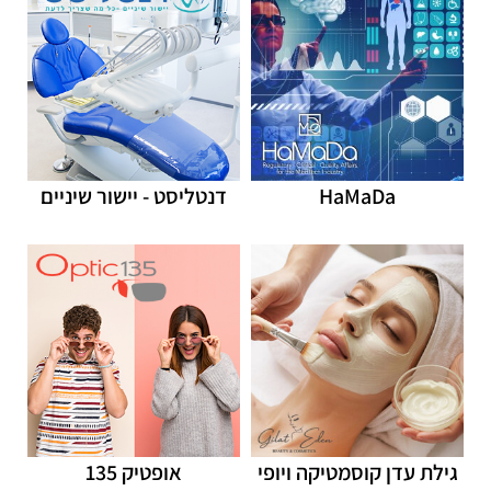
HaMaDa
דנטליסט - יישור שיניים
גילת עדן קוסמטיקה ויופי
אופטיק 135