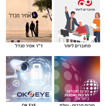
מחוברים ליותר
ד"ר אמיר מנדל
פורום תרבות - עולם
OK EYE