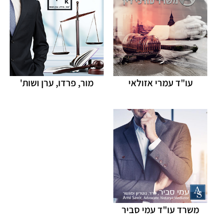
עו"ד עמרי אזולאי
מור, פרדו, ערן ושות'
משרד עו"ד עמי סביר