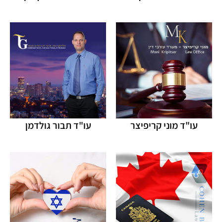
עו"ד מוני קריפיצר
עו"ד תבור גולדמן