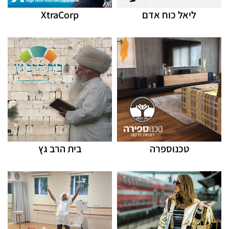
ליאל כוח אדם
XtraCorp
טכנוספרה
בית הרב גץ