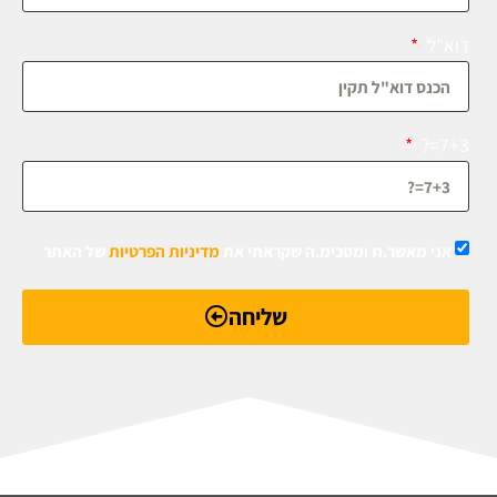
דוא"ל
7+3=?
אני מאשר.ת ומסכימ.ה שקראתי את
מדיניות הפרטיות
של האתר
שליחה